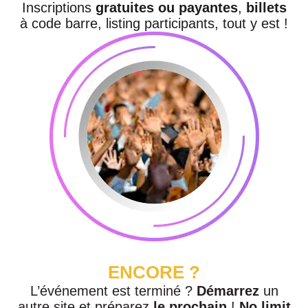
Inscriptions
gratuites ou payantes
,
billets
à code barre, listing participants, tout y est !
ENCORE ?
L’événement est terminé ?
Démarrez
un
autre site et préparez
le prochain
!
No limit