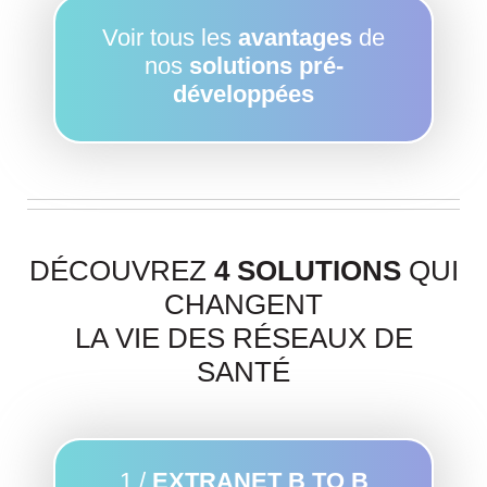
Voir tous les
avantages
de
nos
solutions pré-
développées
DÉCOUVREZ
4 SOLUTIONS
QUI
CHANGENT
LA VIE DES RÉSEAUX DE
SANTÉ
1 /
EXTRANET B TO B