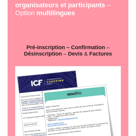
organisateurs et participants
–
Option
multilingues
Pré-inscription – Confirmation
–
Désinscription
–
Devis
&
Factures