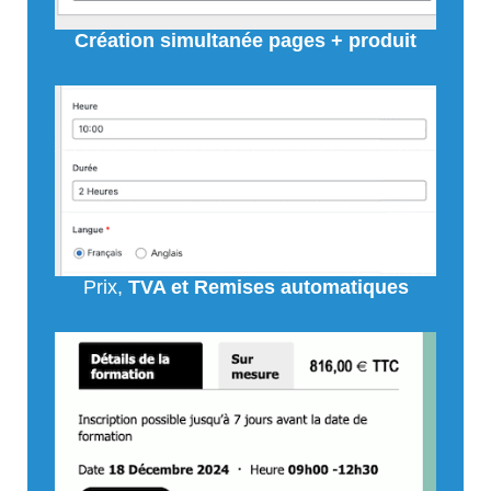
Création simultanée pages + produit
Prix,
TVA et Remises automatiques